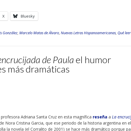
X
Bluesky
és González
,
Marcelo Matas de Álvaro
,
Nuevas Letras Hispanoamericanas
,
Qué leer
encrucijada de Paula
el humor
es más dramáticas
a profesora Adriana Santa Cruz en esta magnífica
reseña
a
La encruc
de Nora Cristina Garcia, que ese periodo de la historia argentina en e
olla la novela (el Corralito de 2001) se hace más dramático porque p