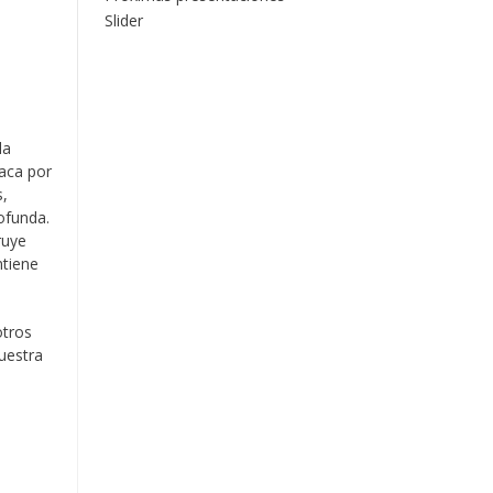
Slider
la
taca por
s,
ofunda.
ruye
ntiene
otros
uestra