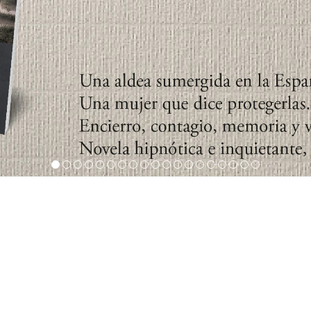
1
2
3
4
5
6
7
8
9
10
11
12
13
14
15
16
17
18
19