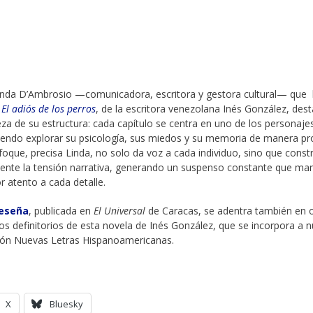
inda D’Ambrosio —comunicadora, escritora y gestora cultural— que 
a
El adiós de los perros
, de la escritora venezolana Inés González, des
eza de su estructura: cada capítulo se centra en uno de los personaje
iendo explorar su psicología, sus miedos y su memoria de manera pr
foque, precisa Linda, no solo da voz a cada individuo, sino que const
ente la tensión narrativa, generando un suspenso constante que ma
or atento a cada detalle.
reseña
, publicada en
El Universal
de Caracas, se adentra también en 
os definitorios de esta novela de Inés González, que se incorpora a n
ión Nuevas Letras Hispanoamericanas.
X
Bluesky