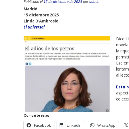
Publicado el
15 de diciembre de 2025
por
admin
Madrid
15 diciembre 2025
Linda D’Ambrosio
El Universal
Dice L
novel
la riqu
permit
Ese en
lentam
al lect
Esta 
aspect
colecc
Comparte esto:
Facebook
LinkedIn
WhatsApp