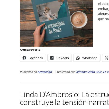
el cuer
embarg
abruma
que má
Comparte esto:
Facebook
LinkedIn
WhatsApp
Publicado en
Actualidad
Etiquetado con
Adriana Santa Cruz
,
La e
Linda D’Ambrosio: La estru
construye la tensión narra