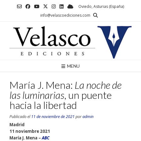
Saltar
Oviedo, Asturias (España)
al
info@velascoediciones.com
contenido
MENU
María J. Mena:
La noche de
las luminarias
, un puente
hacia la libertad
Publicado el
11 de noviembre de 2021
por
admin
Madrid
11 noviembre 2021
María J. Mena –
ABC