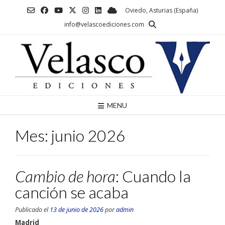
Saltar
Oviedo, Asturias (España)
al
info@velascoediciones.com
contenido
MENU
Mes:
junio 2026
Cambio de hora
: Cuando la
canción se acaba
Publicado el
13 de junio de 2026
por
admin
Madrid