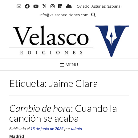
Saltar
Oviedo, Asturias (España)
al
info@velascoediciones.com
contenido
MENU
Etiqueta:
Jaime Clara
Cambio de hora
: Cuando la
canción se acaba
Publicado el
13 de junio de 2026
por
admin
Madrid