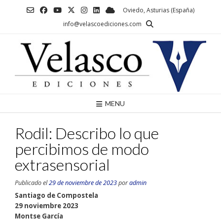
Saltar
Oviedo, Asturias (España)
al
info@velascoediciones.com
contenido
MENU
Rodil: Describo lo que
percibimos de modo
extrasensorial
Publicado el
29 de noviembre de 2023
por
admin
Santiago de Compostela
29 noviembre 2023
Montse García