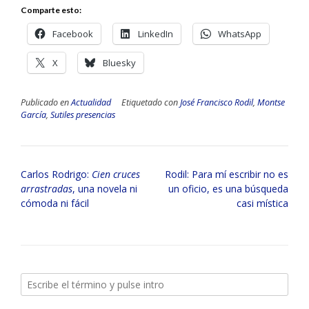
Comparte esto:
Facebook
LinkedIn
WhatsApp
X
Bluesky
Publicado en
Actualidad
Etiquetado con
José Francisco Rodil
,
Montse
García
,
Sutiles presencias
Navegación
Carlos Rodrigo:
Cien cruces
Rodil: Para mí escribir no es
de
arrastradas
, una novela ni
un oficio, es una búsqueda
entradas
cómoda ni fácil
casi mística