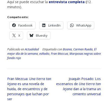
Aquí se puede escuchar la
entrevista completa
(
12
minutos).
Comparte esto:
Facebook
LinkedIn
WhatsApp
X
Bluesky
Publicado en
Actualidad
Etiquetado con
Bosnia
,
Carmen Rueda
,
El
mejor día de la semana
,
esRadio
,
Fran Mezcua
,
Mariposas negras sobre
fondo rojo
Navegación
Fran Mezcua:
Una tierra tan
Joaquín Posado: Los
de
lejana
es una novela de
escenarios de
Una tierra tan
entradas
huida, de encuentros y de
lejana
dan a la trama un
personajes que luchan por
cimiento universal
ser