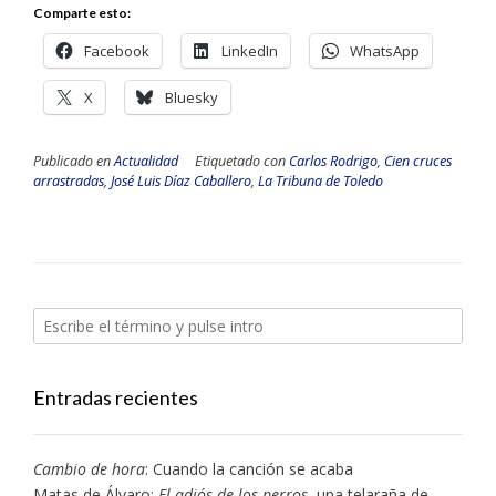
Comparte esto:
Facebook
LinkedIn
WhatsApp
X
Bluesky
Publicado en
Actualidad
Etiquetado con
Carlos Rodrigo
,
Cien cruces
arrastradas
,
José Luis Díaz Caballero
,
La Tribuna de Toledo
Entradas recientes
Cambio de hora
: Cuando la canción se acaba
Matas de Álvaro:
El adiós de los perros
, una telaraña de