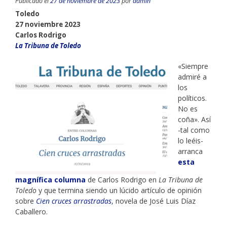
Publicado el
27 de noviembre de 2023
por
admin
Toledo
27 noviembre 2023
Carlos Rodrigo
La Tribuna de Toledo
«Siempre
admiré a
los
políticos.
No es
coña». Así
-tal como
lo leéis-
arranca
esta
magnífica columna
de Carlos Rodrigo en
La Tribuna de
Toledo
y que termina siendo un lúcido artículo de opinión
sobre
Cien cruces arrastradas
, novela de José Luis Díaz
Caballero.