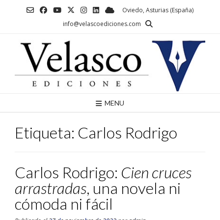
Saltar
Oviedo, Asturias (España)
al
info@velascoediciones.com
contenido
MENU
Etiqueta:
Carlos Rodrigo
Carlos Rodrigo:
Cien cruces
arrastradas
, una novela ni
cómoda ni fácil