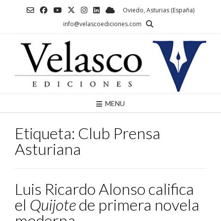
Saltar
Oviedo, Asturias (España)
al
info@velascoediciones.com
contenido
MENU
Etiqueta:
Club Prensa
Asturiana
Luis Ricardo Alonso califica
el
Quijote
de primera novela
moderna