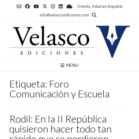
Saltar
Oviedo, Asturias (España)
al
info@velascoediciones.com
contenido
MENU
Etiqueta:
Foro
Comunicación y Escuela
Rodil: En la II República
quisieron hacer todo tan
rápido que se perdieron