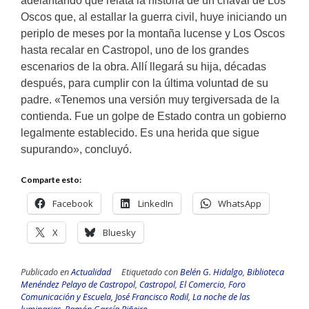
adelantando que relata la historia de un chaval de Los
Oscos que, al estallar la guerra civil, huye iniciando un
periplo de meses por la montaña lucense y Los Oscos
hasta recalar en Castropol, uno de los grandes
escenarios de la obra. Allí llegará su hija, décadas
después, para cumplir con la última voluntad de su
padre.
«Tenemos una versión muy tergiversada de la
contienda. Fue un golpe de Estado contra un gobierno
legalmente establecido. Es una herida que sigue
supurando», concluyó.
Comparte esto:
Facebook
LinkedIn
WhatsApp
X
Bluesky
Publicado en
Actualidad
Etiquetado con
Belén G. Hidalgo
,
Biblioteca
Menéndez Pelayo de Castropol
,
Castropol
,
El Comercio
,
Foro
Comunicación y Escuela
,
José Francisco Rodil
,
La noche de las