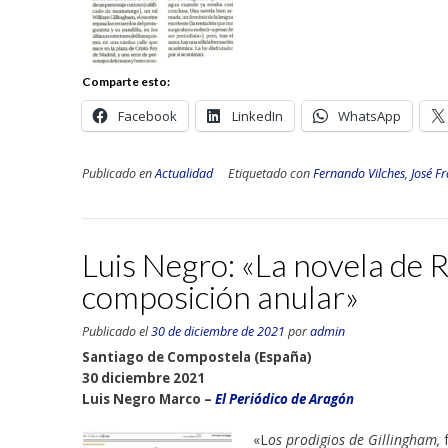
Comparte esto:
Facebook
LinkedIn
WhatsApp
Publicado en
Actualidad
Etiquetado con
Fernando Vilches
,
José F
Luis Negro: «La novela de R
composición anular»
Publicado el
30 de diciembre de 2021
por
admin
Santiago de Compostela (España)
30 diciembre 2021
Luis Negro Marco –
El Periódico de Aragón
«L
os prodigios de Gillingham,
f