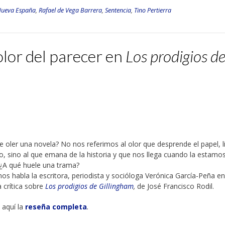
Nueva España
,
Rafael de Vega Barrera
,
Sentencia
,
Tino Pertierra
olor del parecer en
Los prodigios d
 oler una novela? No nos referimos al olor que desprende el papel, l
, sino al que emana de la historia y que nos llega cuando la estamo
 ¿A qué huele una trama?
os habla la escritora, periodista y socióloga Verónica García-Peña en
 crítica sobre
Los prodigios de Gillingham
,
de José Francisco Rodil.
aquí la
reseña completa
.