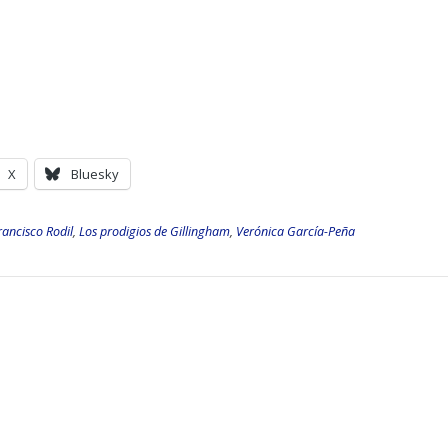
X
Bluesky
rancisco Rodil
,
Los prodigios de Gillingham
,
Verónica García-Peña