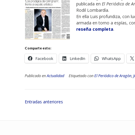
publicada en
El Periódico de 
Rodil Lombardía.
En ella Luis profundiza, con l
armada en torno a espías, con
reseña completa
.
Comparte esto:
Facebook
LinkedIn
WhatsApp
Publicado en
Actualidad
Etiquetado con
El Periódico de Aragón
,
J
Navegación
Entradas anteriores
de
entradas