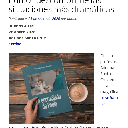
situaciones más dramáticas
Publicado el
26 de enero de 2026
por
admin
Buenos Aires
26 enero 2026
Adriana Santa Cruz
Leedor
Dice la
profesora
Adriana
Santa
Cruz en
esta
magnífica
reseña
a
La
encrucijada de Paula,
de Nora Cristina Garcia, que ese