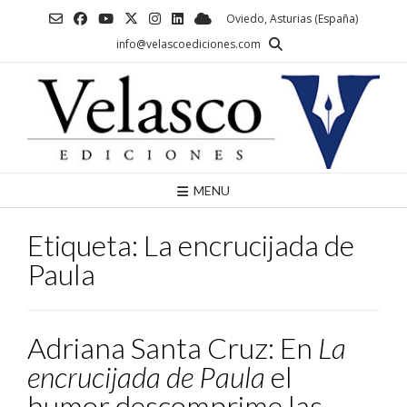
Saltar
Oviedo, Asturias (España)
al
info@velascoediciones.com
contenido
MENU
Etiqueta:
La encrucijada de
Paula
Adriana Santa Cruz: En
La
encrucijada de Paula
el
humor descomprime las