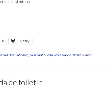
iteraria en sí misma.
X
Bluesky
sé Luis Díaz Caballero
,
La señorita Berta
,
Nora García
,
Nuevas Letras
da de folletín