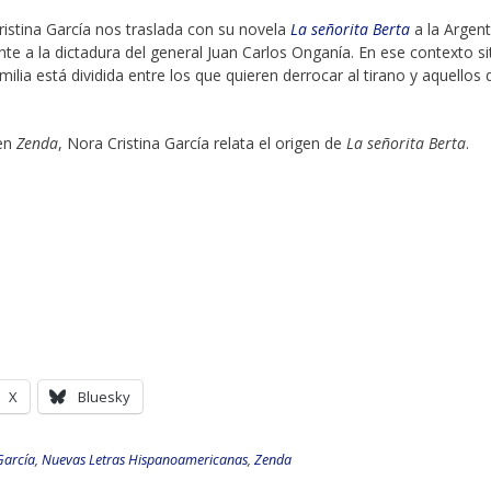
ristina García nos traslada con su novela
La señorita Berta
a la Argent
nte a la dictadura del general Juan Carlos Onganía. En ese contexto si
ilia está dividida entre los que quieren derrocar al tirano y aquellos
en
Zenda
, Nora Cristina García relata el origen de
La señorita Berta
.
X
Bluesky
García
,
Nuevas Letras Hispanoamericanas
,
Zenda