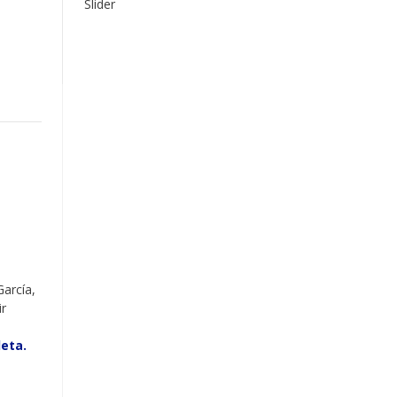
Slider
García,
ir
o
eta.