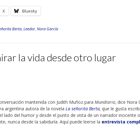
X
Bluesky
eñorita Berta
,
Leedor
,
Nora García
rar la vida desde otro lugar
conversación mantenida con Judith Muñoz para
Mundiario,
dice Nora 
ora argentina autora de la novela
La señorita Berta
,
que le gusta escrib
el lado del humor y desde el punto de vista de un narrador inocente 
nte, nunca desde la sabiduría. Aquí puede leerse la
entrevista compl