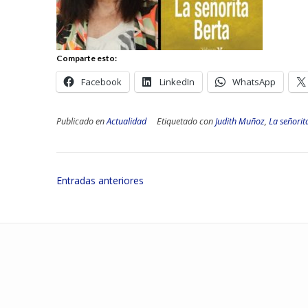
Comparte esto:
Facebook
LinkedIn
WhatsApp
Publicado en
Actualidad
Etiquetado con
Judith Muñoz
,
La señorit
Navegación
Entradas anteriores
de
entradas