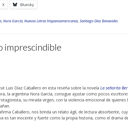
X
Bluesky
a
,
Nora García
,
Nuevas Letras Hispanoamericanas
,
Santiago Díaz Benavides
o imprescindible
osé Luis Díaz Caballero en esta reseña sobre la novela
La señorita Ber
ora, la argentina Nora García, consigue ajustar como pocos escritores
rotagonista, su mirada virgen, con la violencia emocional de quienes 
añan.
firma Caballero, nos brinda un relato ágil, de lectura absorbente, cu
iva es tan inocente y fuerte como la propia historia, como el drama d