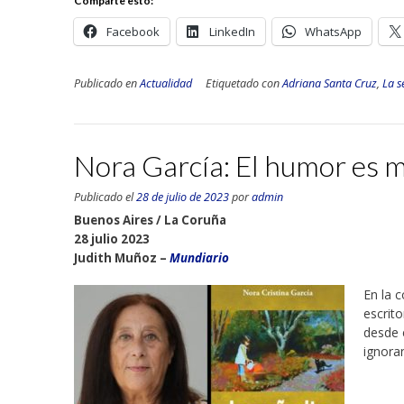
Comparte esto:
Facebook
LinkedIn
WhatsApp
Publicado en
Actualidad
Etiquetado con
Adriana Santa Cruz
,
La s
Nora García: El humor es mi
Publicado el
28 de julio de 2023
por
admin
Buenos Aires / La Coruña
28 julio 2023
Judith Muñoz –
Mundiario
En la 
escrit
desde 
ignora