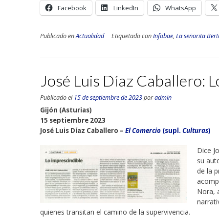
Facebook
LinkedIn
WhatsApp
Publicado en
Actualidad
Etiquetado con
Infobae
,
La señorita Bert
José Luis Díaz Caballero: L
Publicado el
15 de septiembre de 2023
por
admin
Gijón (Asturias)
15 septiembre 2023
José Luis Díaz Caballero –
El Comercio
(supl.
Culturas
)
Dice J
su aut
de la p
acomp
Nora, a
narrat
quienes transitan el camino de la supervivencia.