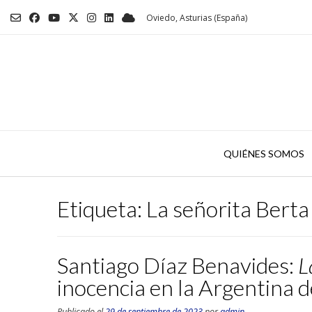
Saltar
Oviedo, Asturias (España)
al
contenido
QUIÉNES SOMOS
Etiqueta:
La señorita Berta
Santiago Díaz Benavides:
L
inocencia en la Argentina d
Publicado el
29 de septiembre de 2023
por
admin