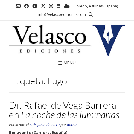
Saltar
Oviedo, Asturias (España)
al
info@velascoediciones.com
contenido
MENU
Etiqueta:
Lugo
Dr. Rafael de Vega Barrera
en
La noche de las luminarias
Publicado el
6 de junio de 2019
por
admin
Benavente (Zamora, España)