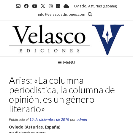
Saltar
Oviedo, Asturias (España)
al
info@velascoediciones.com
contenido
MENU
Arias: «La columna
periodística, la columna de
opinión, es un género
literario»
Publicado el
19 de diciembre de 2019
por
admin
Oviedo (Asturias, España)