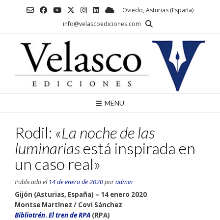
Saltar
Oviedo, Asturias (España)
al
info@velascoediciones.com
contenido
MENU
Rodil:
«La noche de las
luminarias
está inspirada en
un caso real»
Publicado el
14 de enero de 2020
por
admin
Gijón (Asturias, España) – 14 enero 2020
Montse Martínez / Covi Sánchez
Bibliotrén
.
El t
ren de RP
A
(RPA)