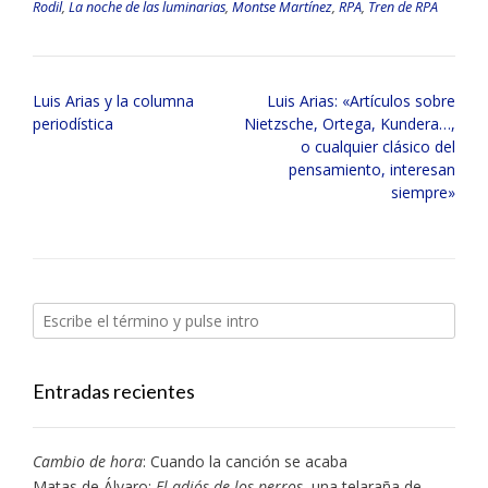
Rodil
,
La noche de las luminarias
,
Montse Martínez
,
RPA
,
Tren de RPA
Navegación
Luis Arias y la columna
Luis Arias: «Artículos sobre
de
periodística
Nietzsche, Ortega, Kundera…,
entradas
o cualquier clásico del
pensamiento, interesan
siempre»
Entradas recientes
Cambio de hora
: Cuando la canción se acaba
Matas de Álvaro:
El adiós de los perros
, una telaraña de