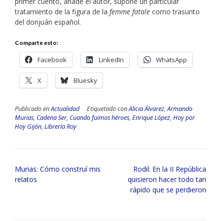
primer cuento, añade el autor, supone un particular
tratamiento de la figura de la
femme fatale
como trasunto
del donjuán español.
Comparte esto:
Facebook
LinkedIn
WhatsApp
X
Bluesky
Publicado en
Actualidad
Etiquetado con
Alicia Álvarez
,
Armando
Murias
,
Cadena Ser
,
Cuando fuimos héroes
,
Enrique López
,
Hoy por
Hoy Gijón
,
Librería Roy
Navegación
Murias: Cómo construí mis
Rodil: En la II República
de
relatos
quisieron hacer todo tan
entradas
rápido que se perdieron