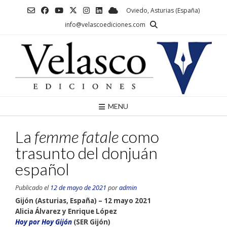
Saltar
Oviedo, Asturias (España)
al
info@velascoediciones.com
contenido
MENU
La
femme fatale
como
trasunto del donjuán
español
Publicado el
12 de mayo de 2021
por
admin
Gijón (Asturias, España) – 12 mayo 2021
Alicia Álvarez y Enrique López
Hoy por Hoy Gijón
(SER Gijón)