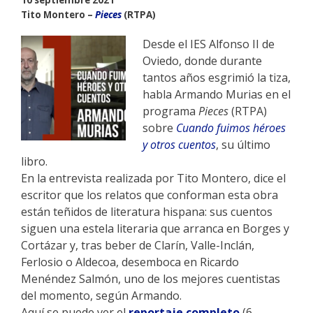
Tito Montero –
Pieces
(RTPA)
Desde el IES Alfonso II de
Oviedo, donde durante
tantos años esgrimió la tiza,
habla Armando Murias en el
programa
Pieces
(RTPA)
sobre
Cuando fuimos héroes
y otros cuentos
, su último
libro.
En la entrevista realizada por Tito Montero, dice el
escritor que los relatos que conforman esta obra
están teñidos de literatura hispana: sus cuentos
siguen una estela literaria que arranca en Borges y
Cortázar y, tras beber de Clarín, Valle-Inclán,
Ferlosio o Aldecoa, desemboca en Ricardo
Menéndez Salmón, uno de los mejores cuentistas
del momento, según Armando.
Aquí se puede ver el
reportaje completo
(6