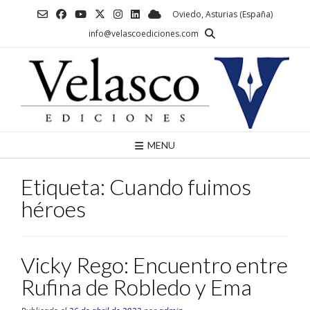
Saltar
Oviedo, Asturias (España)
al
info@velascoediciones.com
contenido
MENU
Etiqueta:
Cuando fuimos
héroes
Vicky Rego: Encuentro entre
Rufina de Robledo y Ema