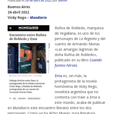
Publicado el
26 de abril de 2022
por
admin
Buenos Aires
26 abril 2022
Vicky Rego –
Mundiario
Rufina de Robledo, marquesa
de Vegallana, es uno de los
personajes de
La Regenta
y del
cuento de Armando Murias
«Las amargas lágrimas de
doña Rufina de Robledo»,
publicado en su libro
Cuando
fuimos héroes
.
Ema
es, sin más, la
protagonista de la novela
homónima de Vicky Rego,
novelista argentina que no
contenta con traer a Ema a
este mundo, acaba de publicar
en
Mundiario
este encuentro literario entre los dos
personajes. Como ya ha dicho Murias: pura literatura.