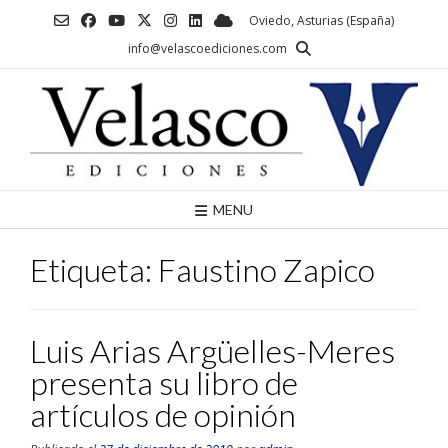
Saltar
Oviedo, Asturias (España)
al
info@velascoediciones.com
contenido
MENU
Etiqueta:
Faustino Zapico
Luis Arias Argüelles-Meres
presenta su libro de
artículos de opinión