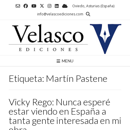
Saltar
Oviedo, Asturias (España)
al
info@velascoediciones.com
contenido
MENU
Etiqueta:
Martín Pastene
Vicky Rego: Nunca esperé
estar viendo en España a
tanta gente interesada en mi
obra