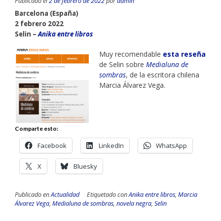
Publicado el
2 de febrero de 2022
por
admin
Barcelona (España)
2 febrero 2022
Selin –
Anika entre libros
Muy recomendable
esta reseña
de Selin sobre
Medialuna de
sombras
, de la escritora chilena
Marcia Álvarez Vega.
Comparte esto:
Facebook
LinkedIn
WhatsApp
X
Bluesky
Publicado en
Actualidad
Etiquetado con
Anika entre libros
,
Marcia
Álvarez Vega
,
Medialuna de sombras
,
novela negra
,
Selin