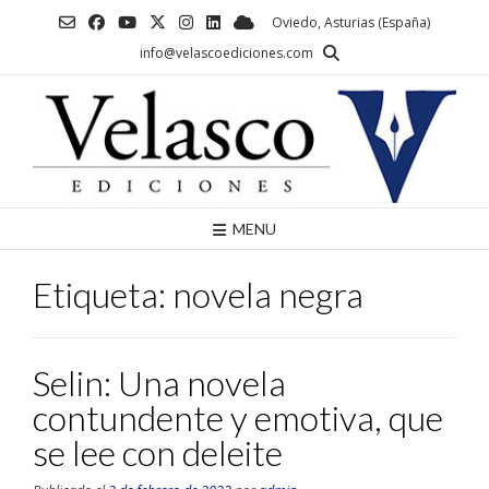
Saltar
Oviedo, Asturias (España)
al
info@velascoediciones.com
contenido
MENU
Etiqueta:
novela negra
Selin: Una novela
contundente y emotiva, que
se lee con deleite