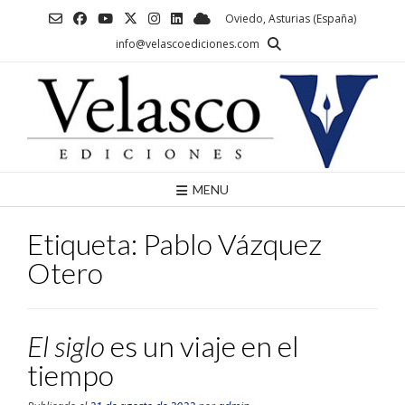
Saltar
Oviedo, Asturias (España)
al
info@velascoediciones.com
contenido
MENU
Etiqueta:
Pablo Vázquez
Otero
El siglo
es un viaje en el
tiempo