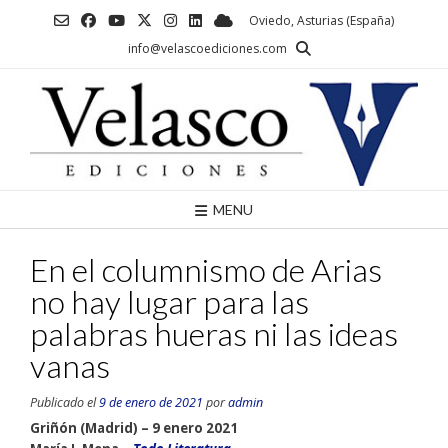
Saltar
Oviedo, Asturias (España)
al
info@velascoediciones.com
contenido
MENU
En el columnismo de Arias
no hay lugar para las
palabras hueras ni las ideas
vanas
Publicado el
9 de enero de 2021
por
admin
Griñón (Madrid) – 9 enero 2021