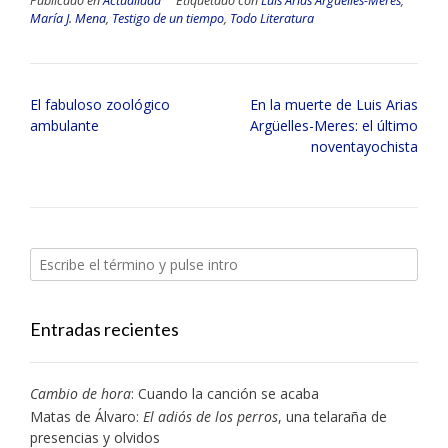
Publicado en
Actualidad
Etiquetado con
Luis Arias Argüelles-Meres
,
María J. Mena
,
Testigo de un tiempo
,
Todo Literatura
Navegación
El fabuloso zoológico
En la muerte de Luis Arias
de
ambulante
Argüelles-Meres: el último
entradas
noventayochista
Entradas recientes
Cambio de hora
: Cuando la canción se acaba
Matas de Álvaro:
El adiós de los perros
, una telaraña de
presencias y olvidos