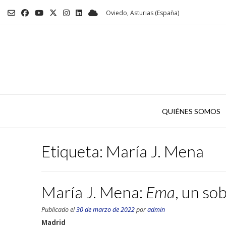
Saltar
Oviedo, Asturias (España)
al
contenido
QUIÉNES SOMOS
Etiqueta:
María J. Mena
María J. Mena:
Ema
, un so
Publicado el
30 de marzo de 2022
por
admin
Madrid