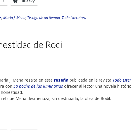
X
Bluesky
s
,
María J. Mena
,
Testigo de un tiempo
,
Todo Literatura
onestidad de Rodil
a María J. Mena resalta en esta
reseña
publicada en la revista
Todo Lite
gra con
La noche de las luminarias
ofrecer al lector una novela históri
 honestidad.
on el que Mena desmenuza, sin destriparla, la obra de Rodil.