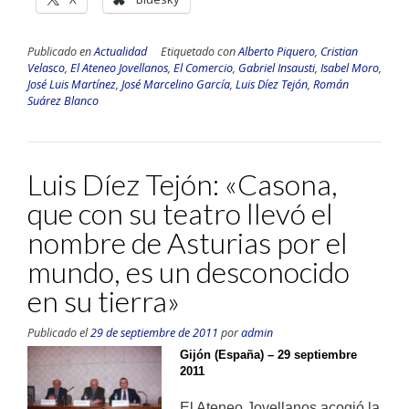
Publicado en
Actualidad
Etiquetado con
Alberto Piquero
,
Cristian
Velasco
,
El Ateneo Jovellanos
,
El Comercio
,
Gabriel Insausti
,
Isabel Moro
,
José Luis Martínez
,
José Marcelino García
,
Luis Díez Tejón
,
Román
Suárez Blanco
Luis Díez Tejón: «Casona,
que con su teatro llevó el
nombre de Asturias por el
mundo, es un desconocido
en su tierra»
Publicado el
29 de septiembre de 2011
por
admin
Gijón (España) – 29 septiembre
2011
El Ateneo Jovellanos acogió la