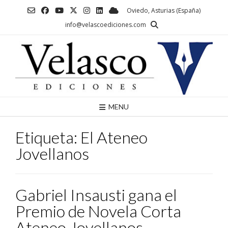
Saltar
Oviedo, Asturias (España)
al
info@velascoediciones.com
contenido
MENU
Etiqueta:
El Ateneo
Jovellanos
Gabriel Insausti gana el
Premio de Novela Corta
Ateneo Jovellanos