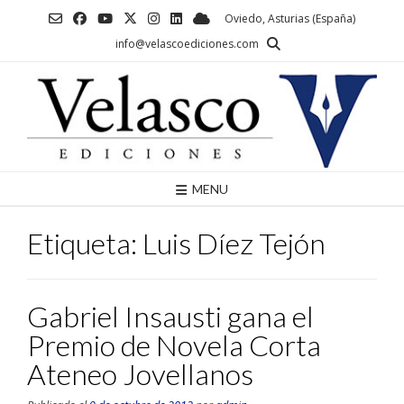
Saltar
Oviedo, Asturias (España)
al
info@velascoediciones.com
contenido
MENU
Etiqueta:
Luis Díez Tejón
Gabriel Insausti gana el
Premio de Novela Corta
Ateneo Jovellanos