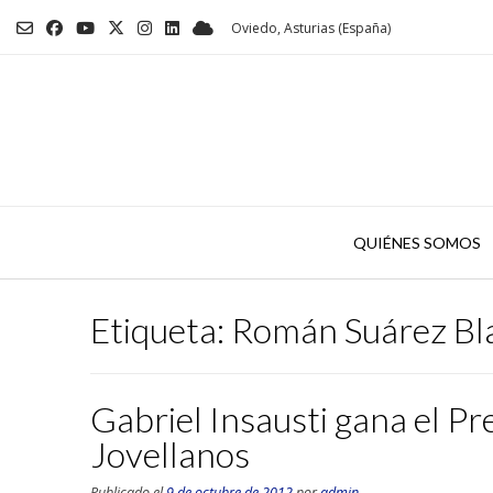
Saltar
Oviedo, Asturias (España)
al
contenido
QUIÉNES SOMOS
Etiqueta:
Román Suárez Bl
Gabriel Insausti gana el P
Jovellanos
Publicado el
9 de octubre de 2012
por
admin