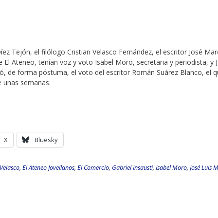
íez Tejón, el filólogo Cristian Velasco Fernández, el escritor José Mar
de El Ateneo, tenían voz y voto Isabel Moro, secretaria y periodista, y 
ntó, de forma póstuma, el voto del escritor Román Suárez Blanco, el 
ce unas semanas.
X
Bluesky
 Velasco
,
El Ateneo Jovellanos
,
El Comercio
,
Gabriel Insausti
,
Isabel Moro
,
José Luis 